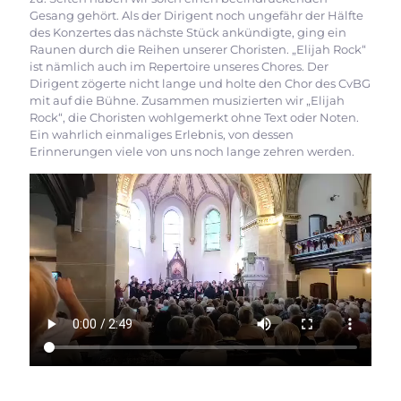
Gesang gehört. Als der Dirigent noch ungefähr der Hälfte
des Konzertes das nächste Stück ankündigte, ging ein
Raunen durch die Reihen unserer Choristen. „Elijah Rock“
ist nämlich auch im Repertoire unseres Chores. Der
Dirigent zögerte nicht lange und holte den Chor des CvBG
mit auf die Bühne. Zusammen musizierten wir „Elijah
Rock“, die Choristen wohlgemerkt ohne Text oder Noten.
Ein wahrlich einmaliges Erlebnis, von dessen
Erinnerungen viele von uns noch lange zehren werden.