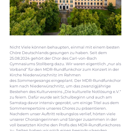
Nicht Viele können behaupten, einmal mit einem besten
Chöre Deutschlands gesungen zu haben. Seit dem
25.08.2024 gehört der Chor des Carl-von-Bach
Gymnasiums Stollberg dazu. Wir waren eigentlich „nur als
Vorband“ für den MDR-Rundfunkchor zum Konzert in der
Kirche Niederwürschnitz im Rahmen
des
Sommergesangs
eingeplant. Der MDR-Rundfunkchor
kam nach Niederwürschnitz, um das zwanzigjährige
Bestehen des Kulturvereins „Die kulturelle Notlösung e.V.“
zu feiern. Dafür wurde seit Schulbeginn und auch am
Samstag davor intensiv geprobt, um einige Titel aus dem
Sommerrepertoire unseres Chores zu präsentieren.
Nachdem unser Auftritt reibungslos verlief, hörten viele
unserer Chorsängerinnen und Sänger zusammen in der
voll besetzten Kirche den Profis des MDR-Rundfunkchores
zu. Selten haben wir solch einen beeindruckenden