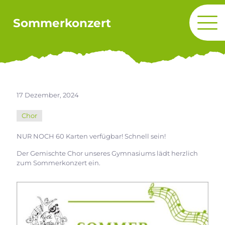
Sommerkonzert
17 Dezember, 2024
Chor
NUR NOCH 60 Karten verfügbar! Schnell sein!
Der Gemischte Chor unseres Gymnasiums lädt herzlich
zum Sommerkonzert ein.