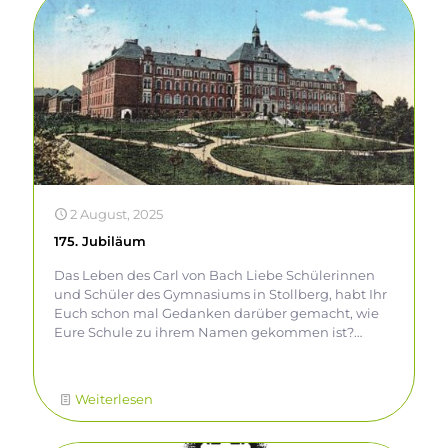
modernen Start zu beginnen. Ab jetzt findet ihr hier
wie gewohnt die neusten Informationen aus dem
Schulalltag. Viel Spaß beim Stöbern, Klicken und
Entdecken – wir sind gespannt, wie euch unsere
neue Homepage gefällt!
2 August, 2025
175. Jubiläum
Das Leben des Carl von Bach Liebe Schülerinnen
und Schüler des Gymnasiums in Stollberg, habt Ihr
Euch schon mal Gedanken darüber gemacht, wie
Eure Schule zu ihrem Namen gekommen ist?
Sicher ist Euch bekannt, dass sie nach einem Mann
benannt worden ist. Wer ist dieser Mann? Was hat er
besonderes getan, dass auch heute noch so viele
Weiterlesen
Menschen seinen Namen kennen? Ihr fragt Euch
bestimmt auch, wer gerade mit Euch spricht? Ich
bin es, der Namensgeber Carl von Bach und ich