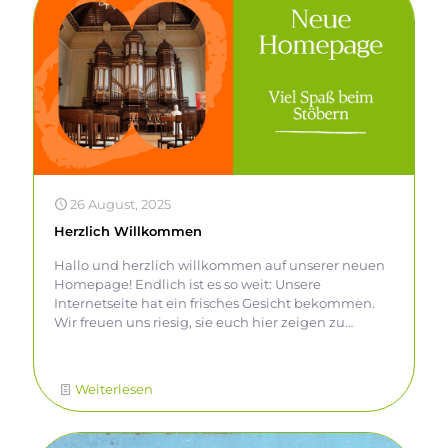
und schreiben, sondern auch selbst aktiv werden
und etwas für unsere Umwelt tun. Es hat richtig
Spaß gemacht, gemeinsam anzupacken – und wir
sind stolz auf das Ergebnis!
26 August, 2025
Herzlich Willkommen
Hallo und herzlich willkommen auf unserer neuen
Homepage! Endlich ist es so weit: Unsere
Internetseite hat ein frisches Gesicht bekommen.
Wir freuen uns riesig, sie euch hier zeigen zu
können! Vielleicht fällt euch auf, dass nicht alle
Beiträge und Ereignisse der letzten Zeit mit
umgezogen sind. Einige Infos waren schon
Weiterlesen
überholt und wir wollten die Seite aber nicht länger
im Baustellenmodus verstecken. Also haben wir
uns entschieden, lieber mit einem klaren,