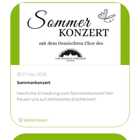
Wer den Chor unterstützen möchte, kann dies ganz
unkompliziert tun – jeder Euro hilft uns! Alle Infos
dazu findet ihr auf dem Flyer. Es danken schon mal
vorab recht herzlich Kathrin Lorenz, Sissi Walther &
Michelle Meinung
27 Mai, 2026
Sommerkonzert
Herzliche Einladung zum Sommerkonzert! Wir
freuen uns auf zahlreiches Erscheinen!
Weiterlesen