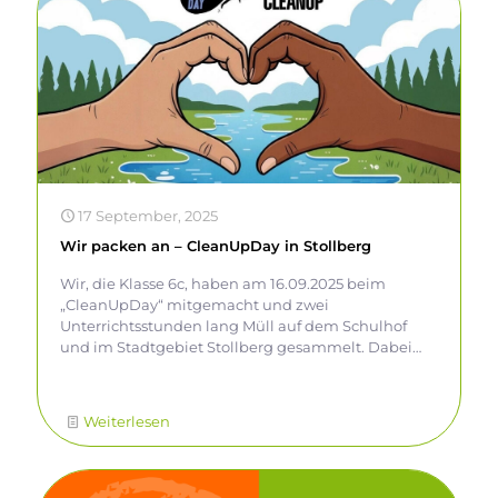
17 September, 2025
Wir packen an – CleanUpDay in Stollberg
Wir, die Klasse 6c, haben am 16.09.2025 beim
„CleanUpDay“ mitgemacht und zwei
Unterrichtsstunden lang Müll auf dem Schulhof
und im Stadtgebiet Stollberg gesammelt. Dabei
waren wir echt überrascht, wie viel Abfall wir
gefunden haben! Der „CleanUpDay“ ist eine
weltweite Aktion, bei der Menschen Müll sammeln,
Weiterlesen
um die Umwelt sauberer zu machen. Im
Deutschunterricht bei Frau Bach beschäftigen wir
uns gerade mit Sachtexten zum Thema
Umweltschutz. Deshalb wollten wir nicht nur lesen