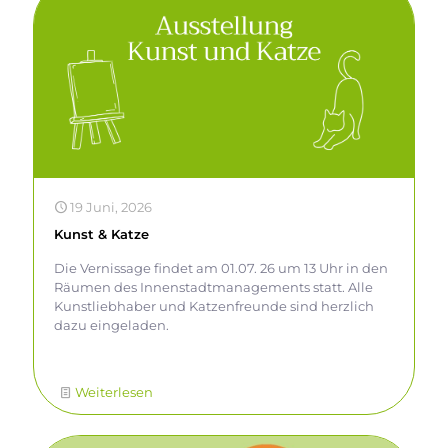
allen Beteiligten für ihren Einsatz. Gemeinsam
gestalten wir Berufsorientierung praxisnah und
zukunftsorientiert. v.l. Susann Winkler
(Verantwortlich für Berufsorientierung), Mandy
Badzio (Wirtschaftsförderung Erzgebirge), Carmen
Windrich (Schulleiterin)
19 Juni, 2026
Kunst & Katze
Die Vernissage findet am 01.07. 26 um 13 Uhr in den
Räumen des Innenstadtmanagements statt. Alle
Kunstliebhaber und Katzenfreunde sind herzlich
dazu eingeladen.
Weiterlesen