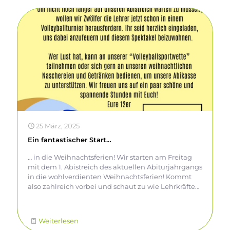
ihr bitte dem Bild – stimmt schon mal eure
Stimmbänder ein und freut euch auf eine
Festwoche voller Harmonie! 👏
25 März, 2025
Ein fantastischer Start…
… in die Weihnachtsferien! Wir starten am Freitag
mit dem 1. Abistreich des aktuellen Abiturjahrgangs
in die wohlverdienten Weihnachtsferien! Kommt
also zahlreich vorbei und schaut zu wie Lehrkräfte
und Abiturienten um den Ruhm der Schule
kämpfen! Es gibt leckeres Essen, Getränke und
auch Spaß in Form von Wetten. Endlich mal Zeit
Weiterlesen
sich außerhalb des Klassenverbandes zu treffen