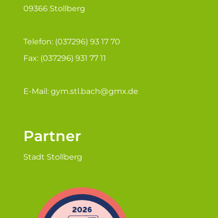
bemerkenswert war, dass sich bei den vielen Reden
09366 Stollberg
kaum etwas wiederholte. Jeder Redner fand neue
und
[…]
Telefon: (037296) 93 17 70
Fax: (037296) 931 77 11
E-Mail:
gym.stl.bach@gmx.de
Partner
Stadt Stollberg