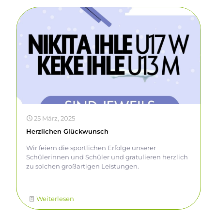
freuen uns auf Ihr Kind und Sie.
25 März, 2025
Herzlichen Glückwunsch
Wir feiern die sportlichen Erfolge unserer
Schülerinnen und Schüler und gratulieren herzlich
zu solchen großartigen Leistungen.
Weiterlesen