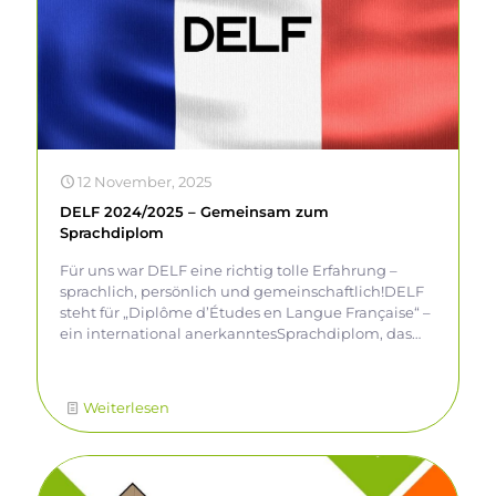
12 November, 2025
DELF 2024/2025 – Gemeinsam zum
Sprachdiplom
Für uns war DELF eine richtig tolle Erfahrung –
sprachlich, persönlich und gemeinschaftlich!DELF
steht für „Diplôme d’Études en Langue Française“ –
ein international anerkanntesSprachdiplom, das
vom französischen Bildungsministerium vergeben
wird. Es prüft dieSprachkompetenz in den
Bereichen Hörverstehen, Leseverstehen, Schreiben
Weiterlesen
und Sprechen und istin verschiedene Niveaustufen
unterteilt. Wir absolvierten dieses auf Niveau A2
und erhielten damitein offizielles Zertifikat, welches
ein echter Pluspunkt bei Bewerbungen sein