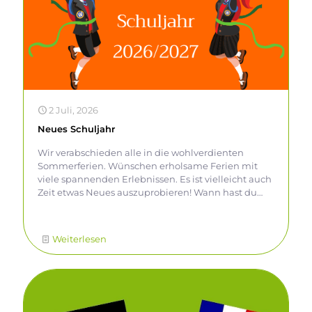
2 Juli, 2026
Neues Schuljahr
Wir verabschieden alle in die wohlverdienten
Sommerferien. Wünschen erholsame Ferien mit
viele spannenden Erlebnissen. Es ist vielleicht auch
Zeit etwas Neues auszuprobieren! Wann hast du
das letzte Mal etwas zum ersten Mal gemacht? Für
die ganz Neugierigen gibt es hier schon den
Ausblick auf die ersten Tage und Termine im neuen
Weiterlesen
Schuljahr 2026/2027.