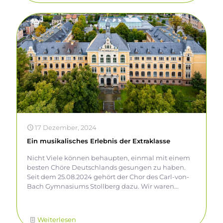
17 Dezember, 2024
Ein musikalisches Erlebnis der Extraklasse
Nicht Viele können behaupten, einmal mit einem
besten Chöre Deutschlands gesungen zu haben.
Seit dem 25.08.2024 gehört der Chor des Carl-von-
Bach Gymnasiums Stollberg dazu. Wir waren
eigentlich „nur als Vorband“ für den MDR-
Rundfunkchor zum Konzert in der Kirche
Niederwürschnitz im Rahmen
Weiterlesen