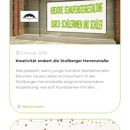
3 Januar, 2026
Kreativität erobert die Stollberger Herrenstraße
Was passiert, wenn junge Künstler leerstehenden
Räumen neues Leben einhauchen? In der
Stollberger Herrenstraße zeigt eine besondere
Ausstellung, wie sich Kunstwerke mit den
Schaufenstern eines ehemaligen Sanitätshauses
verbinden lassen – überraschend, inspirierend und
voller Ideenreichtum. Auf diese Weise haben die
Weiterlesen
jungen Künstler diese Herausforderung gemeistert:
Das linke Schaufenster widmet sich dem Thema
„Upcycling – aus alt mach neu“. Viele zahlreiche
Kunstprojekte befinden sich dort. So leuchtet ein