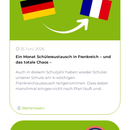
25 Juni, 2026
Ein Monat Schüleraustausch in Frankreich – und
das totale Chaos –
Auch in diesem Schuljahr haben wieder Schüler
unserer Schule am 4-wöchigen
Frankreichaustausch teilgenommen. Dass dabei
manchmal einiges nicht nach Plan läuft und
trotzdem irgendwie klappt, wissen Lara Meusel und
Peter Geßner zu berichten: Angereist sind wir am
Samstag, dem 30.08.2025 – der Tag, an dem das
Weiterlesen
lebendige Durcheinander begann. Bereits auf der
Hinreise mit meinen Eltern nach Contamine-sur-
Arve hatten wir Probleme mit dem Auto. In der
Schweiz, kurz vor einer Pause bei McDonalds,