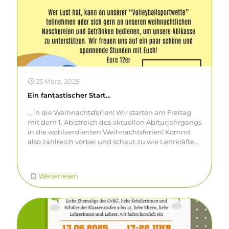
25 März, 2025
Ein fantastischer Start…
… in die Weihnachtsferien! Wir starten am Freitag
mit dem 1. Abistreich des aktuellen Abiturjahrgangs
in die wohlverdienten Weihnachtsferien! Kommt
also zahlreich vorbei und schaut zu wie Lehrkräfte
und Abiturienten um den Ruhm der Schule
kämpfen! Es gibt leckeres Essen, Getränke und
auch Spaß in Form von Wetten. Endlich mal Zeit
Weiterlesen
sich außerhalb des Klassenverbandes zu treffen
und gemeinsam mitzufiebern!