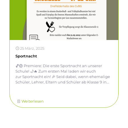
25 März, 2025
Sportnacht
🏀🏐 Premiere: Die erste Sportnacht an unserer
Schule! 🌙🔥 Zum ersten Mal laden wir euch
zur Sportnacht ein! 🎉 Seid dabei, wenn ehemalige
Schüler, Lehrer, Eltern und Schüler ab Klasse 9 in
zugelosten Teams
im Basketball und Volleyball gegeneinander
antreten. Freut euch auf spannende Spiele,
Weiterlesen
sportlichen Ehrgeiz und eine großartige
Atmosphäre! Lasst uns gemeinsam Geschichte
schreiben und diese Nacht zu etwas Besonderem
machen! 🏆💪