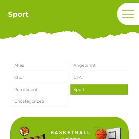
Sport
Alles
Angepinnt
Chor
GTA
Permanent
Sport
Uncategorized