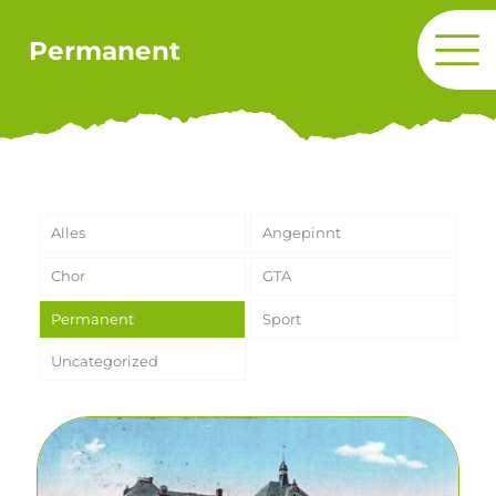
Permanent
Alles
Angepinnt
Chor
GTA
Permanent
Sport
Uncategorized