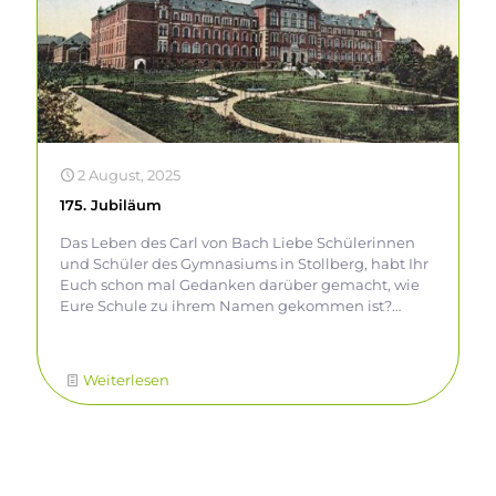
2 August, 2025
175. Jubiläum
Das Leben des Carl von Bach Liebe Schülerinnen
und Schüler des Gymnasiums in Stollberg, habt Ihr
Euch schon mal Gedanken darüber gemacht, wie
Eure Schule zu ihrem Namen gekommen ist?
Sicher ist Euch bekannt, dass sie nach einem Mann
benannt worden ist. Wer ist dieser Mann? Was hat er
besonderes getan, dass auch heute noch so viele
Weiterlesen
Menschen seinen Namen kennen? Ihr fragt Euch
bestimmt auch, wer gerade mit Euch spricht? Ich
bin es, der Namensgeber Carl von Bach und ich
möchte Euch heute meine Geschichte erzählen.
Alles begann, als ich am 08. März 1847 in Stollberg
als erster Sohn eines Sattlermeisters geboren